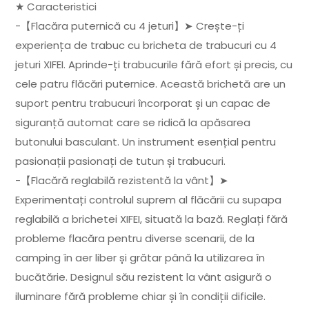
★ Caracteristici
-【Flacăra puternică cu 4 jeturi】➤ Crește-ți
experiența de trabuc cu bricheta de trabucuri cu 4
jeturi XIFEI. Aprinde-ți trabucurile fără efort și precis, cu
cele patru flăcări puternice. Această brichetă are un
suport pentru trabucuri încorporat și un capac de
siguranță automat care se ridică la apăsarea
butonului basculant. Un instrument esențial pentru
pasionații pasionați de tutun și trabucuri.
-【Flacără reglabilă rezistentă la vânt】➤
Experimentați controlul suprem al flăcării cu supapa
reglabilă a brichetei XIFEI, situată la bază. Reglați fără
probleme flacăra pentru diverse scenarii, de la
camping în aer liber și grătar până la utilizarea în
bucătărie. Designul său rezistent la vânt asigură o
iluminare fără probleme chiar și în condiții dificile.