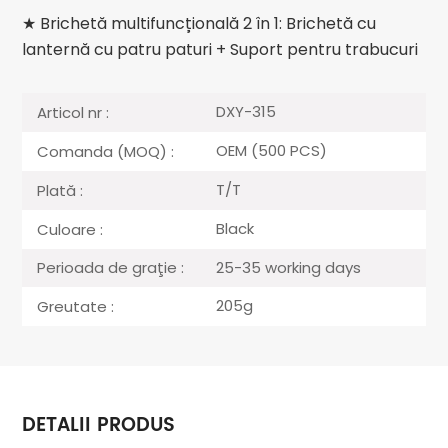
★ Brichetă multifuncțională 2 în 1: Brichetă cu
lanternă cu patru paturi + Suport pentru trabucuri
DXY-315
Articol nr :
OEM (500 PCS)
Comanda (MOQ) :
T/T
Plată :
Black
Culoare :
25-35 working days
Perioada de graţie :
205g
Greutate :
DETALII PRODUS