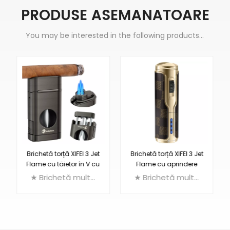
PRODUSE ASEMANATOARE
You may be interested in the following products...
Brichetă torță XIFEI 3 Jet
Brichetă torță XIFEI 3 Jet
Flame cu tăietor în V cu
Flame cu aprindere
arc
electronică
★ Brichetă multifuncțională 3 în 1: Brichetă triplă + Cutter V + Suport pentru trabucuri
★ Brichetă multifuncțională 3 în 1: Brichetă triplă cu torță + tăietor de pumn + suport pentru trabucuri