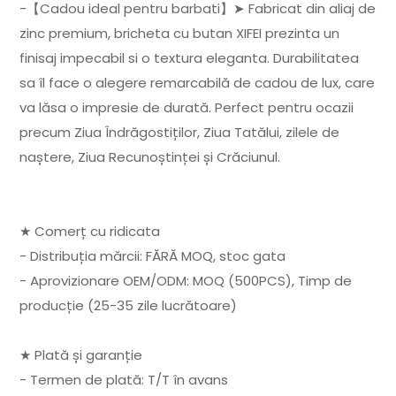
-【Cadou ideal pentru barbati】➤ Fabricat din aliaj de
zinc premium, bricheta cu butan XIFEI prezinta un
finisaj impecabil si o textura eleganta. Durabilitatea
sa îl face o alegere remarcabilă de cadou de lux, care
va lăsa o impresie de durată. Perfect pentru ocazii
precum Ziua Îndrăgostiților, Ziua Tatălui, zilele de
naștere, Ziua Recunoștinței și Crăciunul.
★ Comerț cu ridicata
- Distribuția mărcii: FĂRĂ MOQ, stoc gata
- Aprovizionare OEM/ODM: MOQ (500PCS), Timp de
producție (25-35 zile lucrătoare)
★ Plată și garanție
- Termen de plată: T/T în avans