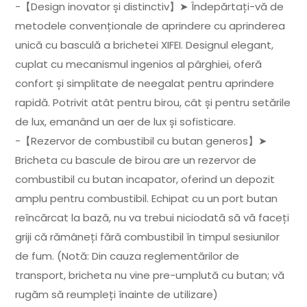
-【Design inovator și distinctiv】➤ Îndepărtați-vă de
metodele convenționale de aprindere cu aprinderea
unică cu basculă a brichetei XIFEI. Designul elegant,
cuplat cu mecanismul ingenios al pârghiei, oferă
confort și simplitate de neegalat pentru aprindere
rapidă. Potrivit atât pentru birou, cât și pentru setările
de lux, emanând un aer de lux și sofisticare.
-【Rezervor de combustibil cu butan generos】➤
Bricheta cu bascule de birou are un rezervor de
combustibil cu butan incapator, oferind un depozit
amplu pentru combustibil. Echipat cu un port butan
reîncărcat la bază, nu va trebui niciodată să vă faceți
griji că rămâneți fără combustibil în timpul sesiunilor
de fum. (Notă: Din cauza reglementărilor de
transport, bricheta nu vine pre-umplută cu butan; vă
rugăm să reumpleți înainte de utilizare)