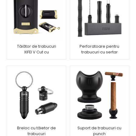
Tăiător de trabucuri
Perforatoare pentru
XIFEI V Cut cu
trabucuri cu sertar
perforator de
Poker Nubber Tool
trabucuri
Breloc cu tăietor de
Suport de trabucuri cu
trabucuri
punch