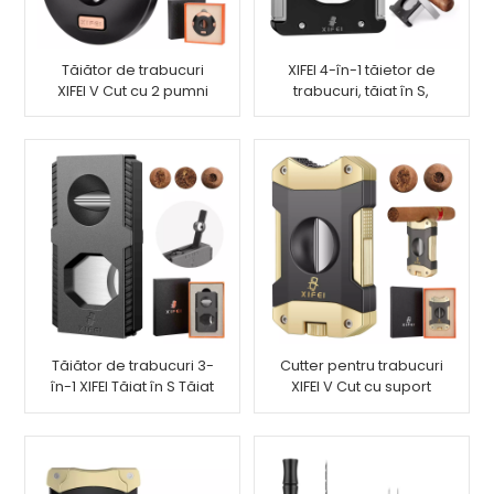
Tăiător de trabucuri
XIFEI 4-în-1 tăietor de
XIFEI V Cut cu 2 pumni
trabucuri, tăiat în S,
tăiat în V, stand cu
perforare
Tăiător de trabucuri 3-
Cutter pentru trabucuri
în-1 XIFEI Tăiat în S Tăiat
XIFEI V Cut cu suport
în V Tăiat cu pumn
pentru perforarea
trabucurilor