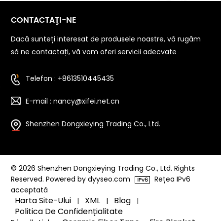
CONTACTAŢI-NE
Dacă sunteți interesat de produsele noastre, vă rugăm
să ne contactați, vă vom oferi servicii adecvate
Telefon : +8613510445435
E-mail : nancy@xifei.net.cn
Shenzhen Dongxieying Trading Co., Ltd.
© 2026 Shenzhen Dongxieying Trading Co., Ltd. Rights
Reserved. Powered by dyyseo.com
Rețea IPv6
acceptată
Harta Site-Ului
XML
Blog
|
|
|
Politica De Confidențialitate