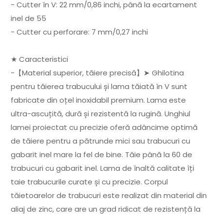
- Cutter în V: 22 mm/0,86 inchi, până la ecartament
inel de 55
- Cutter cu perforare: 7 mm/0,27 inchi
★ Caracteristici
-【Material superior, tăiere precisă】➤ Ghilotina
pentru tăierea trabucului și lama tăiată în V sunt
fabricate din oțel inoxidabil premium. Lama este
ultra-ascuțită, dură și rezistentă la rugină. Unghiul
lamei proiectat cu precizie oferă adâncime optimă
de tăiere pentru a pătrunde mici sau trabucuri cu
gabarit inel mare la fel de bine. Tăie până la 60 de
trabucuri cu gabarit inel. Lama de înaltă calitate îți
taie trabucurile curate și cu precizie. Corpul
tăietoarelor de trabucuri este realizat din material din
aliaj de zinc, care are un grad ridicat de rezistență la