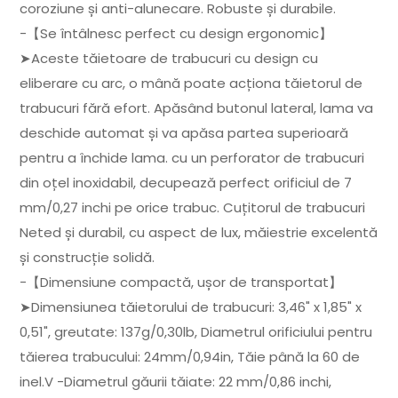
coroziune și anti-alunecare. Robuste și durabile.
-【Se întâlnesc perfect cu design ergonomic】
➤Aceste tăietoare de trabucuri cu design cu
eliberare cu arc, o mână poate acționa tăietorul de
trabucuri fără efort. Apăsând butonul lateral, lama va
deschide automat și va apăsa partea superioară
pentru a închide lama. cu un perforator de trabucuri
din oțel inoxidabil, decupează perfect orificiul de 7
mm/0,27 inchi pe orice trabuc. Cuțitorul de trabucuri
Neted și durabil, cu aspect de lux, măiestrie excelentă
și construcție solidă.
-【Dimensiune compactă, ușor de transportat】
➤Dimensiunea tăietorului de trabucuri: 3,46" x 1,85" x
0,51", greutate: 137g/0,30lb, Diametrul orificiului pentru
tăierea trabucului: 24mm/0,94in, Tăie până la 60 de
inel.V -Diametrul găurii tăiate: 22 mm/0,86 inchi,