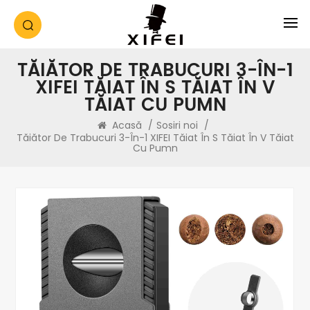
TĂIĂTOR DE TRABUCURI 3-ÎN-1
XIFEI TĂIAT ÎN S TĂIAT ÎN V
TĂIAT CU PUMN
Acasă
/
Sosiri noi
/
Tăiător De Trabucuri 3-În-1 XIFEI Tăiat În S Tăiat În V Tăiat
Cu Pumn