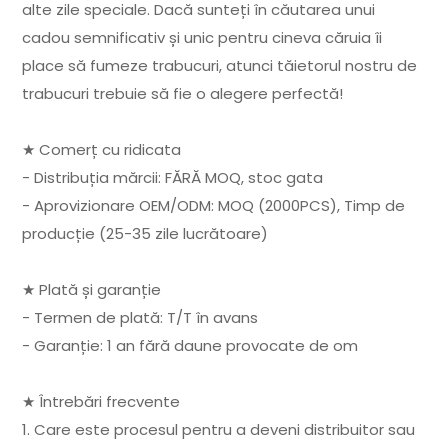
alte zile speciale. Dacă sunteți în căutarea unui
cadou semnificativ și unic pentru cineva căruia îi
place să fumeze trabucuri, atunci tăietorul nostru de
trabucuri trebuie să fie o alegere perfectă!
★ Comerț cu ridicata
- Distribuția mărcii: FĂRĂ MOQ, stoc gata
- Aprovizionare OEM/ODM: MOQ (2000PCS), Timp de
producție (25-35 zile lucrătoare)
★ Plată și garanție
- Termen de plată: T/T în avans
- Garanție: 1 an fără daune provocate de om
★ Întrebări frecvente
1. Care este procesul pentru a deveni distribuitor sau