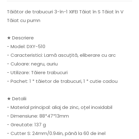
Tăiător de trabucuri 3-în-1 XIFEI Tăiat în S Tăiat în V
Tăiat cu pumn
★ Descriere
- Model: DXY-510
- Caracteristici: Lamă ascuțită, eliberare cu arc
- Culoare: negru, auriu
- Utilizare: Tăiere trabucuri
- Pachet: 1 * tăietor de trabucuri, 1 * cutie cadou
★ Detalii
- Material principal: aliaj de zinc, oțel inoxidabil
- Dimensiune: 88*47*13mm
- Greutate: 137 g
- Cutter S: 24mm/0.94in, până la 60 de inel