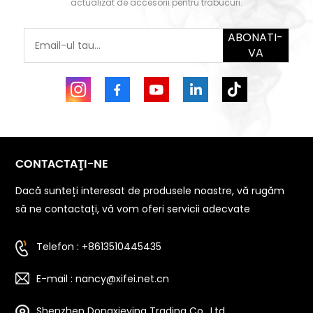
actualizat de accesorii pentru trabucuri.
ABONATI-
VA
CONTACTAŢI-NE
Dacă sunteți interesat de produsele noastre, vă rugăm
să ne contactați, vă vom oferi servicii adecvate
Telefon : +8613510445435
E-mail : nancy@xifei.net.cn
Shenzhen Dongxieying Trading Co., Ltd.