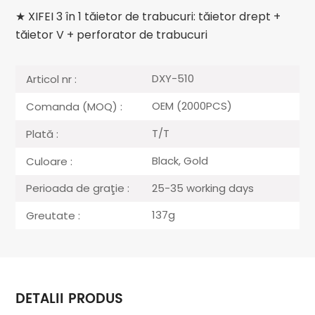
★ XIFEI 3 în 1 tăietor de trabucuri: tăietor drept +
tăietor V + perforator de trabucuri
DXY-510
Articol nr :
OEM (2000PCS)
Comanda (MOQ) :
T/T
Plată :
Black, Gold
Culoare :
25-35 working days
Perioada de graţie :
137g
Greutate :
DETALII PRODUS