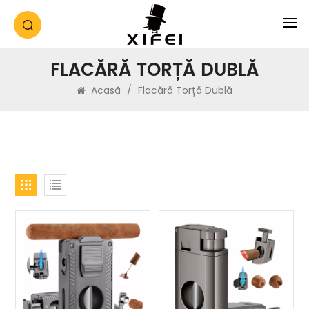
FLACĂRĂ TORȚĂ DUBLĂ
Acasă
/
Flacără Torță Dublă