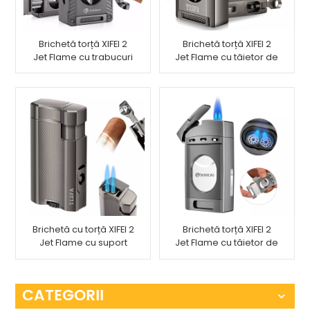
Brichetă torță XIFEI 2
Brichetă torță XIFEI 2
Jet Flame cu trabucuri
Jet Flame cu tăietor de
Vcutter Punch Stand
trabucuri în formă de
Draw Enhancer
V
Brichetă cu torță XIFEI 2
Brichetă torță XIFEI 2
Jet Flame cu suport
Jet Flame cu tăietor de
pentru perforarea
trabucuri
trabucului
CATEGORII