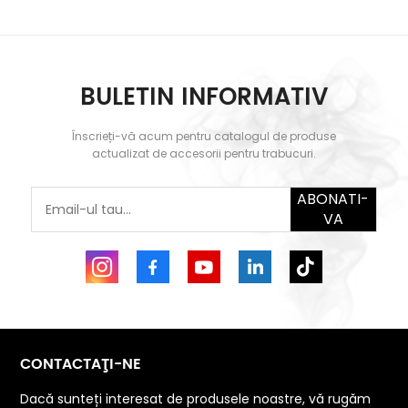
BULETIN INFORMATIV
Înscrieți-vă acum pentru catalogul de produse
actualizat de accesorii pentru trabucuri.
ABONATI-
VA
CONTACTAŢI-NE
Dacă sunteți interesat de produsele noastre, vă rugăm