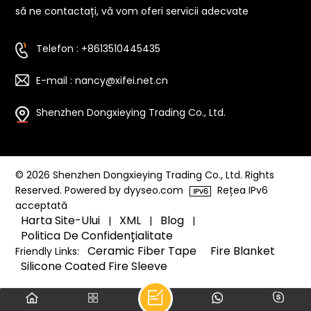
să ne contactați, vă vom oferi servicii adecvate
Telefon : +8613510445435
E-mail : nancy@xifei.net.cn
Shenzhen Dongxieying Trading Co., Ltd.
© 2026 Shenzhen Dongxieying Trading Co., Ltd. Rights
Reserved. Powered by dyyseo.com
Rețea IPv6
acceptată
Harta Site-Ului
XML
Blog
|
|
|
Politica De Confidențialitate
Ceramic Fiber Tape
Fire Blanket
Friendly Links:
Silicone Coated Fire Sleeve