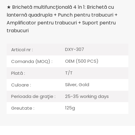
★ Brichetă multifuncțională 4 în 1: Brichetă cu
lanternă quadrupla + Punch pentru trabucuri +
Amplificator pentru trabucuri + Suport pentru
trabucuri
DXY-307
Articol nr :
OEM (500 PCS)
Comanda (MOQ) :
T/T
Plată :
Silver, Gold
Culoare :
25-35 working days
Perioada de graţie :
125g
Greutate :