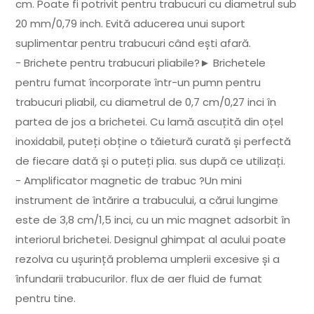
cm. Poate fi potrivit pentru trabucuri cu diametrul sub
20 mm/0,79 inch. Evită aducerea unui suport
suplimentar pentru trabucuri când ești afară.
- Brichete pentru trabucuri pliabile?► Brichetele
pentru fumat încorporate într-un pumn pentru
trabucuri pliabil, cu diametrul de 0,7 cm/0,27 inci în
partea de jos a brichetei. Cu lamă ascuțită din oțel
inoxidabil, puteți obține o tăietură curată și perfectă
de fiecare dată și o puteți plia. sus după ce utilizați.
- Amplificator magnetic de trabuc ?Un mini
instrument de întărire a trabucului, a cărui lungime
este de 3,8 cm/1,5 inci, cu un mic magnet adsorbit în
interiorul brichetei. Designul ghimpat al acului poate
rezolva cu ușurință problema umplerii excesive și a
înfundarii trabucurilor. flux de aer fluid de fumat
pentru tine.