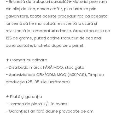
- Brichetă de trabucuri durabilă?►Material premium
din aliaj de zinc, desen craft r, plus lustruire prin
galvanizare, toate aceste proceduri fac ca această
lanternă să fie mai solidă, rezistentă la uzură și
rezistentă la temperaturi ridicate. Greutatea este de
125 de grame, puteți obține trabucuri de cea mai
bună calitate. brichetă după ce a primit.
★ Comerț cu ridicata
- Distribuția mărcii: FĂRĂ MOQ, stoc gata
- Aprovizionare OEM/ODM: MOQ (500PCS), Timp de
producție (25-35 zile lucrătoare)
★ Plată și garanție
- Termen de plată: T/T în avans
- Garanție: 1 an fără daune provocate de om