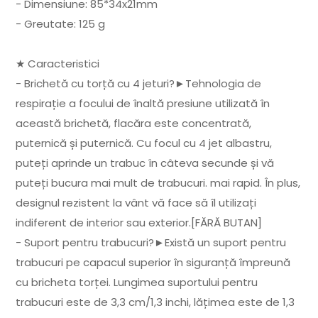
- Dimensiune: 85*34x21mm
- Greutate: 125 g
★ Caracteristici
- Brichetă cu torță cu 4 jeturi?►Tehnologia de
respirație a focului de înaltă presiune utilizată în
această brichetă, flacăra este concentrată,
puternică și puternică. Cu focul cu 4 jet albastru,
puteți aprinde un trabuc în câteva secunde și vă
puteți bucura mai mult de trabucuri. mai rapid. În plus,
designul rezistent la vânt vă face să îl utilizați
indiferent de interior sau exterior.[FĂRĂ BUTAN]
- Suport pentru trabucuri?►Există un suport pentru
trabucuri pe capacul superior în siguranță împreună
cu bricheta torței. Lungimea suportului pentru
trabucuri este de 3,3 cm/1,3 inchi, lățimea este de 1,3