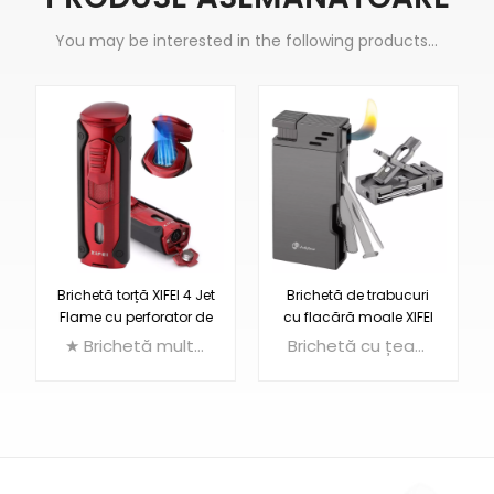
You may be interested in the following products...
Brichetă de trabucuri
Brichetă torță XIFEI 2 Jet
cu flacără moale XIFEI
Flame cu trabucuri
cu instrumente pentru
Vcutter Punch Stand
Brichetă cu țeavă multifuncțională 5 în 1: Brichetă cu flacără moale + Suport pentru țeavă + Ac pentru țeavă + Tamper pentru țevi + Racletă pentru țevi
★ Brichetă multifuncțională 5 în 1: Brichetă dublă cu lanternă + tăietor de trabucuri + tăietor pentru trabucuri + suport pentru trabucuri + îmbunătățitor de desen
țevi
Draw Enhancer