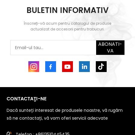
BULETIN INFORMATIV
AFLĂ MAI
AFLĂ MAI
MULTE
MULTE
Înscrieți-vă acum pentru catalogul de produse
actualizat de accesorii pentru trabucuri.
ABONATI-
VA
CONTACTAŢI-NE
Dacă sunteți interesat de produsele noastre, vă rugăm
să ne contactați, vă vom oferi servicii adecvate
Telefon : +8613510445435