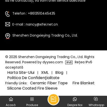
să ne contactați, vă vom oferi servicii adecvate
brichetă de pipe este setat să devină o parte
indispensabilă a ritualului tău de fumat pipă.
Creșteți-vă experiența cu pipe cu acest însoțitor
Telefon : +8613510445435
versatil și elegant. Mergi la accesorii xifei pentru
cele mai bune brichete de tutun.
E-mail : nancy@xifei.net.cn
Shenzhen Dongxieying Trading Co., Ltd.
© 2026 Shenzhen Dongxieying Trading Co., Ltd. Rights
Reserved. Powered by dyyseo.com
Rețea IPv6
acceptată
Harta Site-Ului
XML
Blog
|
|
|
Politica De Confidențialitate
Ceramic Fiber Tape
Fire Blanket
Friendly Links:
Silicone Coated Fire Sleeve
Acasă
Produse
Despre Noi
Whatsapp