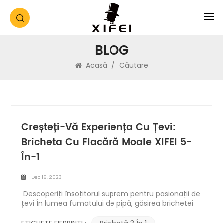
BLOG
Acasă
/
Căutare
Creșteți-Vă Experiența Cu Țevi:
Bricheta Cu Flacără Moale XIFEI 5-
În-1
Dec 16, 2023
Descoperiți însoțitorul suprem pentru pasionații de
țevi În lumea fumatului de pipă, găsirea brichetei
perfecte poate fi la fel de crucială ca și selectarea
amestecului potrivit. Introduceți noua brichetă de