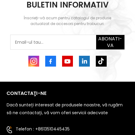
BULETIN INFORMATIV
Înscrieți-vă acum pentru catalogul de produse
actualizat de accesorii pentru trabucuri.
ABONATI-
VA
CONTACTAŢI-NE
Dacă sunteți interesat de produsele noastre, vă rugăm
să ne contactați, vă vom oferi servicii adecvate
Telefon : +8613510445435