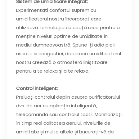
Sistem de umidificare integrat:
Experimentați confortul suprem cu
umidificatorul nostru încorporat care
utilizează tehnologia cu ceață rece pentru a
menține niveluri optime de umiditate în
mediul dumneavoastră. Spune-ți adio pielii
uscate și congestiei, deoarece umidificatorul
nostru creează o atmosferă liniștitoare
pentru a te relaxa și a te relaxa.
Control inteligent:
Preluați controlul deplin asupra purificatorului
dvs. de aer cu aplicația inteligentă,
telecomanda sau controlul tactil. Monitorizați
în timp real calitatea aerului, nivelurile de
umiditate și multe altele și bucurați-vă de