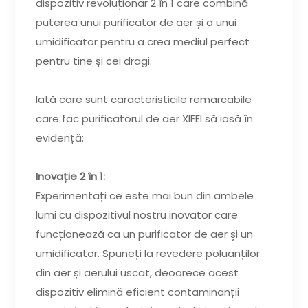
dispozitiv revoluționar 2 în 1 care combină
puterea unui purificator de aer și a unui
umidificator pentru a crea mediul perfect
pentru tine și cei dragi.
Iată care sunt caracteristicile remarcabile
care fac purificatorul de aer XIFEI să iasă în
evidență:
Inovație 2 în 1:
Experimentați ce este mai bun din ambele
lumi cu dispozitivul nostru inovator care
funcționează ca un purificator de aer și un
umidificator. Spuneți la revedere poluanților
din aer și aerului uscat, deoarece acest
dispozitiv elimină eficient contaminanții