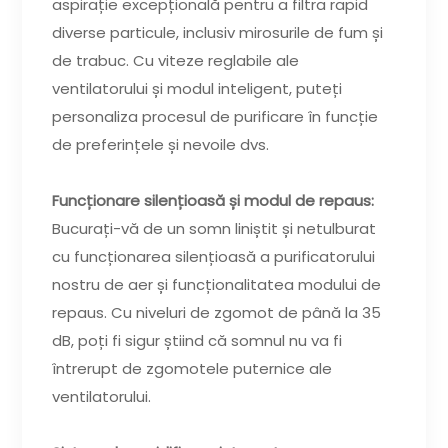
aspirație excepțională pentru a filtra rapid
diverse particule, inclusiv mirosurile de fum și
de trabuc. Cu viteze reglabile ale
ventilatorului și modul inteligent, puteți
personaliza procesul de purificare în funcție
de preferințele și nevoile dvs.
Funcționare silențioasă și modul de repaus:
Bucurați-vă de un somn liniștit și netulburat
cu funcționarea silențioasă a purificatorului
nostru de aer și funcționalitatea modului de
repaus. Cu niveluri de zgomot de până la 35
dB, poți fi sigur știind că somnul nu va fi
întrerupt de zgomotele puternice ale
ventilatorului.