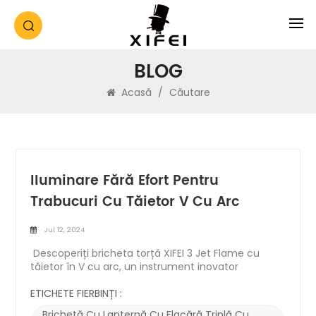
BLOG
Acasă
/
Căutare
Iluminare Fără Efort Pentru
Trabucuri Cu Tăietor V Cu Arc
Jul 12, 2024
Descoperiți bricheta torță XIFEI 3 Jet Flame cu
tăietor în V cu arc, un instrument inovator
conceput pentru a vă îmbunătăți experiența de
fumat. Combinând funcționalitatea, durabilitatea
ETICHETE FIERBINȚI :
și stilul, această brichetă este accesoriul suprem
Brichetă Cu Lanternă Cu Flacără Triplă Cu