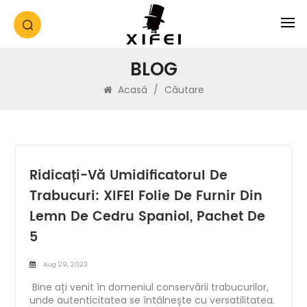
BLOG
Acasă
/
Căutare
Ridicați-Vă Umidificatorul De
Trabucuri: XIFEI Folie De Furnir Din
Lemn De Cedru Spaniol, Pachet De
5
Aug 29, 2023
Bine ați venit în domeniul conservării trabucurilor,
unde autenticitatea se întâlnește cu versatilitatea.