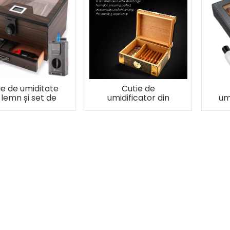
ie de umiditate
Cutie de
 lemn și set de
umidificator din
um
richete 5 în 1
lemn pentru pana
le
la 60 de trabucuri
c