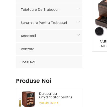
Taietoare De Trabucuri
Scrumiere Pentru Trabucuri
Accesorii
Cut
din
Vânzare
b
Sosiri Noi
Produse Noi
Dulapul cu
umidificator pentru
trabucuri XIFEI poate
VEZI MAI MULT
conține până la 150 de