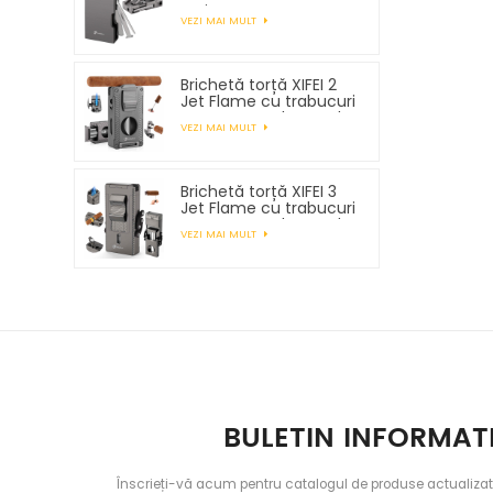
cu instrumente pentru
VEZI MAI MULT
țevi
Brichetă torță XIFEI 2
Jet Flame cu trabucuri
Vcutter Punch Stand
VEZI MAI MULT
Draw Enhancer
Brichetă torță XIFEI 3
Jet Flame cu trabucuri
Vcutter Punch Stand
VEZI MAI MULT
Draw Enhancer
BULETIN INFORMAT
Înscrieți-vă acum pentru catalogul de produse actualizat