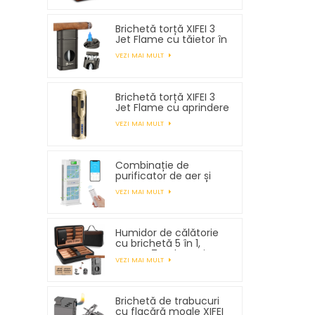
trabucuri
Brichetă torță XIFEI 3
Jet Flame cu tăietor în
V cu arc
VEZI MAI MULT
Brichetă torță XIFEI 3
Jet Flame cu aprindere
electronică
VEZI MAI MULT
Combinație de
purificator de aer și
umidificator XIFEI
VEZI MAI MULT
Humidor de călătorie
cu brichetă 5 în 1,
pentru 7 trabucuri
VEZI MAI MULT
Brichetă de trabucuri
cu flacără moale XIFEI