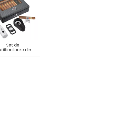
Set de
idificatoare din
mn din fibră de
arbon XIFEI (S)