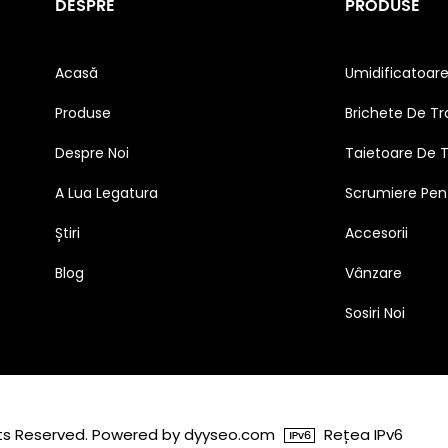
DESPRE
PRODUSE
Acasă
Umidificatoar
Produse
Brichete De Tr
Despre Noi
Taietoare De 
A Lua Legatura
Scrumiere Pen
Știri
Accesorii
Blog
Vânzare
Sosiri Noi
ghts Reserved. Powered by dyyseo.com
Rețea IPv6