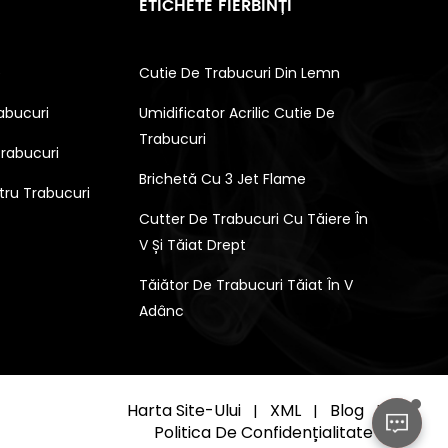
ETICHETE FIERBINȚI
e
Cutie De Trabucuri Din Lemn
abucuri
Umidificator Acrilic Cutie De
Trabucuri
Trabucuri
Brichetă Cu 3 Jet Flame
tru Trabucuri
Cutter De Trabucuri Cu Tăiere În
V Și Tăiat Drept
Tăiător De Trabucuri Tăiat În V
Adânc
Harta Site-Ului
XML
Blog
|
|
|
Politica De Confidențialitate