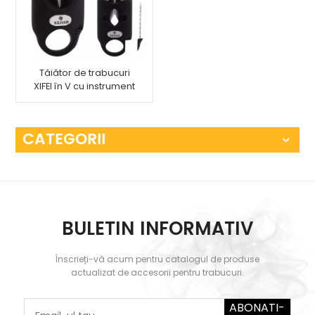
Tăiător de trabucuri
XIFEI în V cu instrument
de îmbunătățire a
trabucului, 2 suporturi
pentru trabucuri, tăiați
CATEGORII
până la 55 de
trabucuri cu inel
BULETIN INFORMATIV
Înscrieți-vă acum pentru catalogul de produse
actualizat de accesorii pentru trabucuri.
ABONATI-